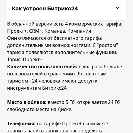
Как изменить домен или доменную зону?
Как устроен Битрикс24
Как перейти на Коробочный Битрикс24
Как обновить Битрикс24
В облачной версии есть 4 коммерческих тарифа:
Проект+, CRM+, Команда, Компания
Как удалить уволенного пользователя из
Они отличаются от бесплатного тарифа
Битрикс24
дополнительными возможностями. С "ростом"
Бесплатные коммуникации в Битрикс24
тарифа появляются дополнительные функции.
Тариф Проект+
Количество пользователей
:
в два раза больше
пользователей в сравнении с бесплатным
тарифом - 24 человека имеют доступ к
инструментам Битрикс24.
Место в облаке:
вместо 5 Гб открывается 24 Гб
свободного места на Диске.
Телефония
:
на тарифе Проект+ вы можете
хранить запись звонков и распределять