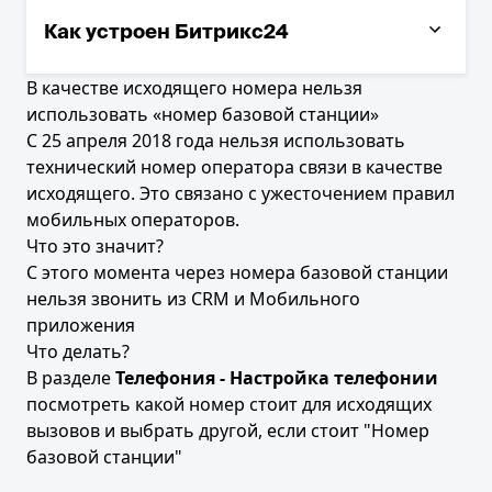
Как изменить домен или доменную зону?
Как устроен Битрикс24
Как перейти на Коробочный Битрикс24
Как обновить Битрикс24
В качестве исходящего номера нельзя
использовать «номер базовой станции»
Как удалить уволенного пользователя из
С 25 апреля 2018 года нельзя использовать
Битрикс24
технический номер оператора связи в качестве
Бесплатные коммуникации в Битрикс24
исходящего. Это связано с ужесточением правил
мобильных операторов.
Что это значит?
С этого момента через номера базовой станции
нельзя звонить из CRM и Мобильного
приложения
Что делать?
В разделе
Телефония - Настройка телефонии
посмотреть какой номер стоит для исходящих
вызовов и выбрать другой, если стоит "Номер
базовой станции"