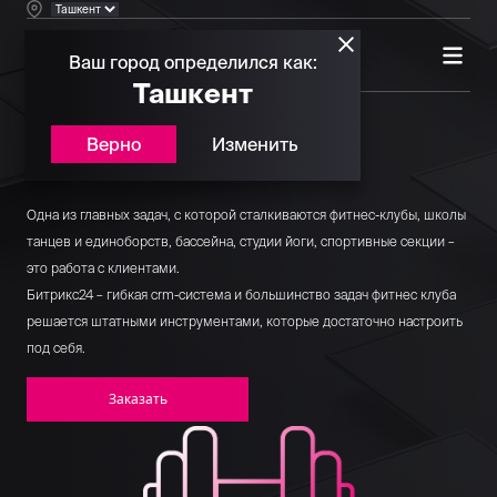
Ваш город определился как:
Ташкент
Верно
Изменить
CRM для фитнес-клуба
Одна из главных задач, с которой сталкиваются фитнес-клубы, школы
танцев и единоборств, бассейна, студии йоги, спортивные секции –
это работа с клиентами.
Битрикс24 – гибкая crm-система и большинство задач фитнес клуба
решается штатными инструментами, которые достаточно настроить
под себя.
Заказать