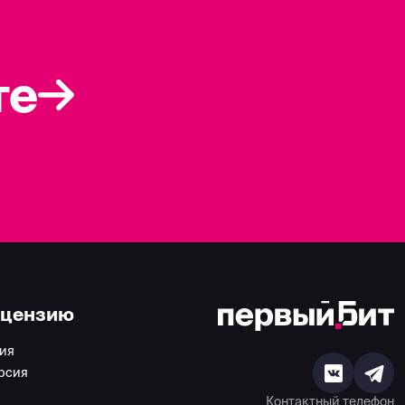
те
ицензию
ия
рсия
Контактный телефон