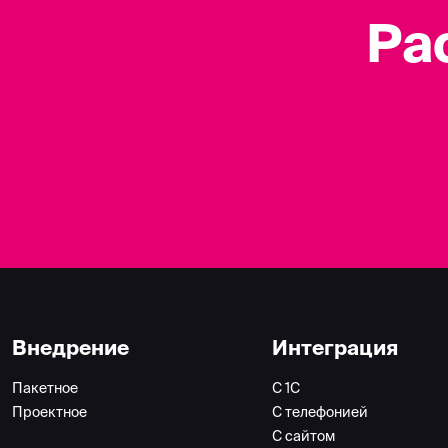
Ра
Внедрение
Интеграция
Пакетное
С 1С
Проектное
С телефонией
С сайтом