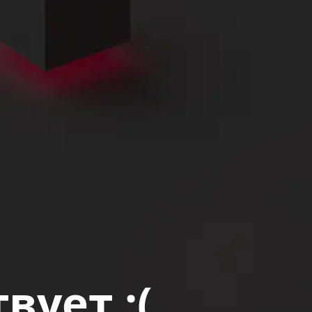
вует :(