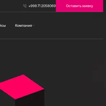
+998 71 2058069
Оставить заявку
йсы
Компания